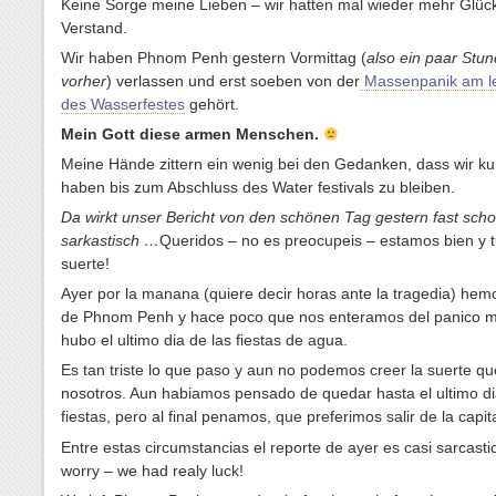
Keine Sorge meine Lieben – wir hatten mal wieder mehr Glück
Verstand.
Wir haben Phnom Penh gestern Vormittag (
also ein paar Stu
vorher
) verlassen und erst soeben von der
Massenpanik am le
des Wasserfestes
gehört.
Mein Gott diese armen Menschen.
Meine Hände zittern ein wenig bei den Gedanken, dass wir ku
haben bis zum Abschluss des Water festivals zu bleiben.
Da wirkt unser Bericht von den schönen Tag gestern fast sch
sarkastisch …
Queridos – no es preocupeis – estamos bien y 
suerte!
Ayer por la manana (quiere decir horas ante la tragedia) hem
de Phnom Penh y hace poco que nos enteramos del panico m
hubo el ultimo dia de las fiestas de agua.
Es tan triste lo que paso y aun no podemos creer la suerte q
nosotros. Aun habiamos pensado de quedar hasta el ultimo di
fiestas, pero al final penamos, que preferimos salir de la capita
Entre estas circumstancias el reporte de ayer es casi sarcasti
worry – we had realy luck!