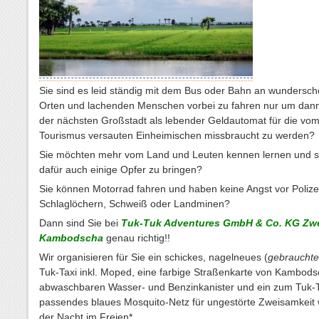
Sie sind es leid ständig mit dem Bus oder Bahn an wundersc
Orten und lachenden Menschen vorbei zu fahren nur um dann
der nächsten Großstadt als lebender Geldautomat für die vo
Tourismus versauten Einheimischen missbraucht zu werden?
Sie möchten mehr vom Land und Leuten kennen lernen und si
dafür auch einige Opfer zu bringen?
Sie können Motorrad fahren und haben keine Angst vor Polizei
Schlaglöchern, Schweiß oder Landminen?
Dann sind Sie bei
Tuk-Tuk Adventures GmbH & Co. KG Zwe
Kambodscha
genau richtig!!
Wir organisieren für Sie ein schickes, nagelneues (
gebrauchte
Tuk-Taxi inkl. Moped, eine farbige Straßenkarte von Kambods
abwaschbaren Wasser- und Benzinkanister und ein zum Tuk-
passendes blaues Mosquito-Netz für ungestörte Zweisamkeit
der Nacht im Freien*