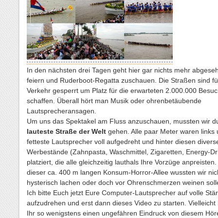
In den nächsten drei Tagen geht hier gar nichts mehr abgese
feiern und Ruderboot-Regatta zuschauen. Die Straßen sind fü
Verkehr gesperrt um Platz für die erwarteten 2.000.000 Besuc
schaffen. Überall hört man Musik oder ohrenbetäubende
Lautsprecheransagen.
Um uns das Spektakel am Fluss anzuschauen, mussten wir du
lauteste Straße der Welt
gehen. Alle paar Meter waren links 
fetteste Lautsprecher voll aufgedreht und hinter diesen divers
Werbestände (Zahnpasta, Waschmittel, Zigaretten, Energy-Dr
platziert, die alle gleichzeitig lauthals Ihre Vorzüge anpreiste
dieser ca. 400 m langen Konsum-Horror-Allee wussten wir nich
hysterisch lachen oder doch vor Ohrenschmerzen weinen sol
Ich bitte Euch jetzt Eure Computer-Lautsprecher auf volle Stä
aufzudrehen und erst dann dieses Video zu starten. Vielleich
Ihr so wenigstens einen ungefähren Eindruck von diesem Höre