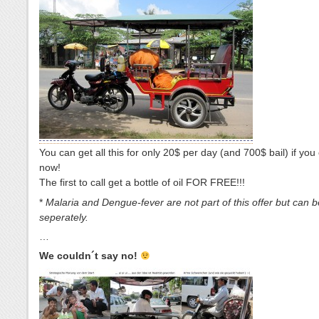
You can get all this for only 20$ per day (and 700$ bail) if you c
now!
The first to call get a bottle of oil FOR FREE!!!
*
Malaria and Dengue-fever are not part of this offer but can 
seperately.
…
We couldn´t say no!