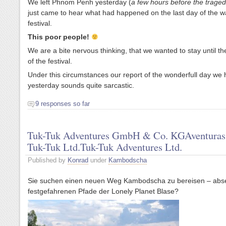
We left Phnom Penh yesterday (
a few hours before the traged
just came to hear what had happened on the last day of the w
festival.
This poor people!
We are a bite nervous thinking, that we wanted to stay until th
of the festival.
Under this circumstances our report of the wonderfull day we
yesterday sounds quite sarcastic.
9 responses so far
Tuk-Tuk Adventures GmbH & Co. KG
Aventuras
Tuk-Tuk Ltd.
Tuk-Tuk Adventures Ltd.
Published by
Konrad
under
Kambodscha
Sie suchen einen neuen Weg Kambodscha zu bereisen – abse
festgefahrenen Pfade der Lonely Planet Blase?