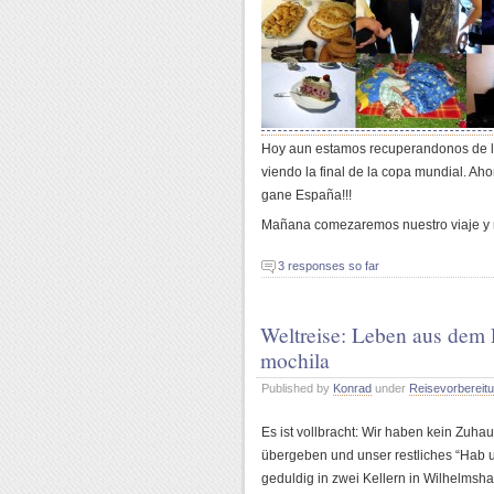
Hoy aun estamos recuperandonos de la 
viendo la final de la copa mundial. A
gane Espa
ña!!!
Ma
ñana comezaremos nuestro viaje y 
3 responses so far
Weltreise: Leben aus dem
mochila
Published by
Konrad
under
Reisevorbereit
Es ist vollbracht: Wir haben kein Zuh
übergeben und unser restliches “Hab un
geduldig in zwei Kellern in Wilhelmsh