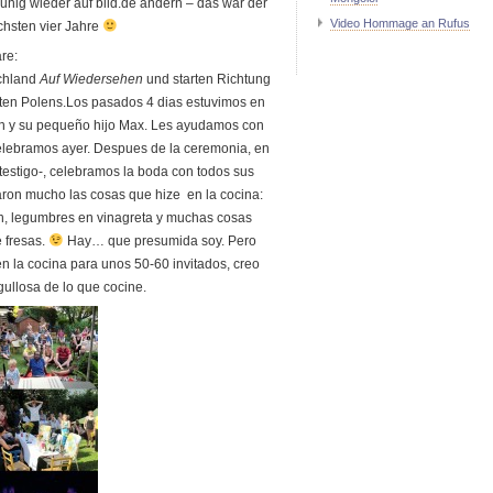
ruhig wieder auf bild.de ändern – das war der
Video Hommage an Rufus
ächsten vier Jahre
re:
schland
Auf Wiedersehen
und starten Richtung
ten Polens.
Los pasados 4 dias estuvimos en
an y su peque
ño hijo Max. Les ayudamos con
elebramos ayer. Despues de la ceremonia, en
 testigo-, celebramos la boda con todos sus
taron mucho las cosas que hize en la cocina:
con, legumbres en vinagreta y muchas cosas
 fresas.
Hay… que presumida soy. Pero
n la cocina para unos 50-60 invitados, creo
ullosa de lo que cocine.