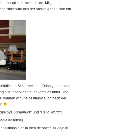
, überhaupt nicht schlecht an. Mit jedem
stück wird aus der Aussteiger-Illusion ein
eintlichen Sicherheit und Geborgenheit des
ung auf unser Abenteuer komplett unter. Und
l können wir uns bestimmt auch nach der
ten
Bye bye Osnabrück
” und “
Hello World
“!
ogle Adsense]
los ultimos dias la idea de hacer un viaje al