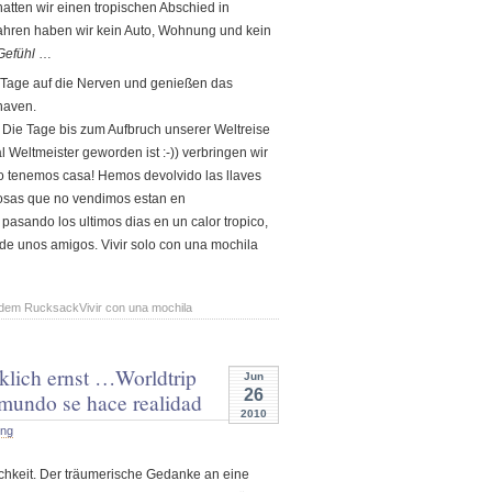
atten wir einen tropischen Abschied in
Jahren haben wir kein Auto, Wohnung und kein
Gefühl
…
r Tage auf die Nerven und genießen das
haven.
 Die Tage bis zum Aufbruch unserer Weltreise
Weltmeister geworden ist :-)) verbringen wir
o tenemos casa! Hemos devolvido las llaves
 cosas que no vendimos estan en
asando los ultimos dias en un calor tropico,
 de unos amigos. Vivir solo con una mochila
s dem Rucksack
Vivir con una mochila
rklich ernst …
Worldtrip
Jun
26
 mundo se hace realidad
2010
ung
ichkeit. Der träumerische Gedanke an eine