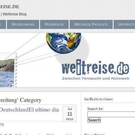
eise.de
| Weltreise Blog
e
Reiseplanung
Reiseroute
Weltreise Packliste
Unterstü
ereitung' Category
Im Blog suchen:
 Deutschland
El ultimo dia
Search for:
Jul
11
2010
ung
Neue Posts