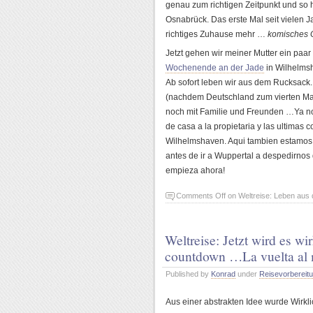
genau zum richtigen Zeitpunkt und so h
Osnabrück. Das erste Mal seit vielen 
richtiges Zuhause mehr …
komisches 
Jetzt gehen wir meiner Mutter ein paa
Wochenende an der Jade
in Wilhelms
Ab sofort leben wir aus dem Rucksack.
(nachdem Deutschland zum vierten Mal 
noch mit Familie und Freunden …
Ya n
de casa a la propietaria y las ultimas
Wilhelmshaven. Aqui tambien estamos p
antes de ir a Wuppertal a despedirnos
empieza ahora!
Comments Off
on
Weltreise: Leben au
Weltreise: Jetzt wird es wi
countdown …
La vuelta al
Published by
Konrad
under
Reisevorbereit
Aus einer abstrakten Idee wurde Wirkl