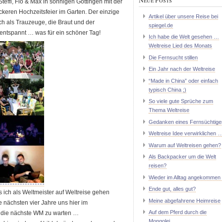
Steffi, Flo & Max in sonnigen Göttingen mit der
ckeren Hochzeitsfeier im Garten. Der einzige
Artikel über unsere Reise bei
ch als Trauzeuge, die Braut und der
spiegel.de
entspannt … was für ein schöner Tag!
Ich habe die Welt gesehen …
Weltreise Lied des Monats
Die Fernsucht stillen
Ein Jahr nach der Weltreise
“Made in China” oder einfach
typisch China ;)
So viele gute Sprüche zum
Thema Weltreise
Gedanken eines Fernsüchtige
Weltreise Idee verwirklichen 
Warum auf Weltreisen gehen?
Als Backpacker um die Welt
reisen?
Wieder im Alltag angekommen 
Ende gut, alles gut?
ich als Weltmeister auf Weltreise gehen
Meine abgefahrene Heimreise
 nächsten vier Jahre uns hier im
Auf dem Pferd durch die
f die nächste WM zu warten …
Mongolei