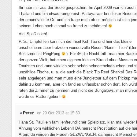
Ihr habr mir aus der Seele gesprochen. Im April 2009 war ich auch 
Thailand und bin etwas rumgereist. Pattaya war bei dieser Reise ei
der grauenvollste Ort und ich frage mich ob es möglich ist sich jem
seinem Leben noch einmal so fremd zu schämen!
Viel Spaß noch!
P. S.: Empfehlen kann ich die Insel Koh Tao und hier das kleine
unscheinbare aber trotzdem wundervolle Resort “Naem Thien” (De
Besitzerin ist PingPong
). Für 4€ die Nacht trifft man hier Back
der ganzen Welt, hat einen eigenen kleinen Strand ohne Massen v
Touristen und kann wirklich sehr schön schnorcheln/tauchen und s
unzählige Fische, u. a. die auch die Black Tip Reef Sharks! Das Re
sehr abgelegen und man muss eine Jungletour auf dem Pickup m
dahin zu kommen, aber ich fand es unfassbar schön dort. Ich würd
raten die Zimmer zu nehmen und nicht die Bungalows, man munkel
würde es Ratten geben!
Peter
on 29 Oct 2013 at 15:30
#
Haha St. Pauli ein familienfreundlicher Spielplatz, klar, mal wieder 
Ahnung vom wirklichen Leben!! DA herrscht Prostitution auf die här
Arten, da werden die Frauen GEZWUNGEN, da herrscht Menschen