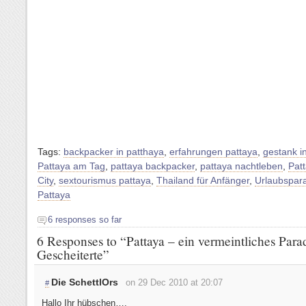
Tags:
backpacker in patthaya
,
erfahrungen pattaya
,
gestank i
Pattaya am Tag
,
pattaya backpacker
,
pattaya nachtleben
,
Pat
City
,
sextourismus pattaya
,
Thailand für Anfänger
,
Urlaubspar
Pattaya
6 responses so far
6 Responses to “
Pattaya – ein vermeintliches Parad
Gescheiterte
”
Die SchettlOrs
on 29 Dec 2010 at 20:07
#
Hallo Ihr hübschen….