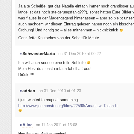
Ja alte Scheiße, gut das Natalia einfach immer noch grandioser au
lange ist das noch steigerungsfähig???), sonst hätten Eure Bilder 
was flaues in der Magengegend hinterlassen – aber so bleibt unse
auch nachdem wir diesen Eintrag gelesen haben noch ein bisschen
Ordnung! Und richtig so – alles mitnehmen – nicknicknick
Ganz fette Knutsches von der Schettl0r-Meute
SchwesterMarta
on 31 Dec 2010 at 00:22
#
Ich will auch sooooo eine tolle Schleife
Mein Herz du siehst einfach fabelhaft aus!
Drück!!!!!
adrian
on 31 Dec 2010 at 01:23
#
i just wanted to reapeat something…
http://www.joemonster.org/filmy/22598/Amant_w_Tajlandii
Alice
on 11 Jan 2011 at 16:08
#
Hey ihr zwei Weitreisenden!