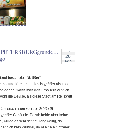
T PETERSBURG
grande…
Jul
26
rgo
2010
ffend beschreibt: “
Größer
“.
arks und Kirchen – alles ist
größer
als in den
cheidenheit kann man den Erbauern wirklich
 wohl die Devise, als diese Stadt am Reißbrett
 fast erschlagen von der
Größe
St.
-
großer
Gebäude. Da wir beide aber keine
nd, wurde es sehr schnell langweilig, da
igentlich kein Wunder, da alleine ein
großer