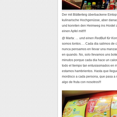
Der mit Blätterteig überbackene Eintopf
kulinarische Hochgenüsse, aber danac
und konnten den Heimweg ins Hostel a
einen Apfel mit!!!!
@ Marta:
… und einen RedBull für Konr
somos tontos…. Cada dia salimos de c
nunca pensamos en llevar una manzana
en quando. No, solo llevamos uns bote
minutos porque cada dia hace un calor
todo el tiempo tan entusiasmados en m
estamos hambrientos. Hasta que llegu
mordisco a cada persona, que pasa a 
algo de fruta con nosotros!!!