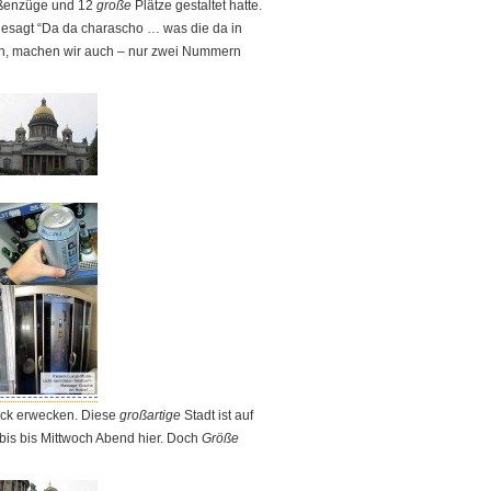
ßenzüge und 12
große
Plätze gestaltet hatte.
gesagt “Da da charascho … was die da in
en, machen wir auch – nur zwei Nummern
ruck erwecken. Diese
großartige
Stadt ist auf
 bis bis Mittwoch Abend hier. Doch
Größe