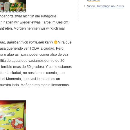
Video Hommage an Rufus
 gehörte zwar nicht in die Kategorie
h hatten wir wieder etwas Farbe im Gesicht
ntreten. Morgen nehmen wir wirklich mal
ad, damit er mich volltexten kann
Mira que
asa queriendo ver TODA la ciudad. Pero
 o algo asi, para poder comer also de vez
llita de agua, que vaciamos dentro de 20
 terrible (mas de 30 grados). Y como estamos
irar la ciudad, no nos damos cuenta, que
e el Momento, que casi le metemos un
nuestro lado. Ma
ñana realmente llevaremos