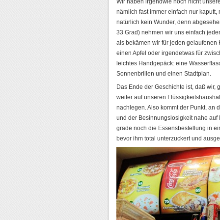
Wir haben irgendwie noch nicht unser
nämlich fast immer einfach nur kaputt,
natürlich kein Wunder, denn abgesehe
33 Grad) nehmen wir uns einfach jeden T
als bekämen wir für jeden gelaufenen K
einen Apfel oder irgendetwas für zwis
leichtes Handgepäck: eine Wasserflasc
Sonnenbrillen und einen Stadtplan.
Das Ende der Geschichte ist, daß wir, 
weiter auf unseren Flüssigkeitshausha
nachlegen. Also kommt der Punkt, an d
und der Besinnungslosigkeit nahe au
grade noch die Essensbestellung in e
bevor ihm total unterzuckert und ausge