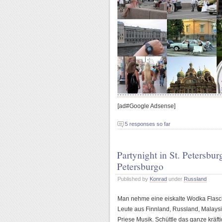
[ad#Google Adsense]
5 responses so far
Partynight in St. Petersbur
Petersburgo
Published by
Konrad
under
Russland
Man nehme eine eiskalte Wodka Flasche
Leute aus Finnland, Russland, Malays
Priese Musik. Schüttle das ganze kräft