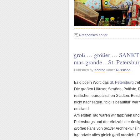
4 responses so far
groß … größer … SANK
mas grande…St. Petersbu
Published by
Konrad
under
Russland
Es gibt ein Wort, das
St. Petersburg
tre
Die
großen
Häuser, Straßen, Paläste, P
restlichen europäischen Städten. Bes
nicht nachsagen. “big is beautiful” war
entstand.
Am ersten Tag waren wir fasziniert und
Petersburgs und der Vielzahl der riesig
großen
Fans von
großer
Architektur si
irgendwie alles gleich
groß
aussieht. E