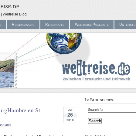
eise.de
| Weltreise Blog
e
Reiseplanung
Reiseroute
Weltreise Packliste
Unterstü
Im Blog suchen:
burg
Hambre en St.
Search for:
Jul
26
2010
ussland
Neue Posts