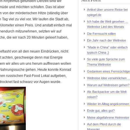
en Rhythmus gefunden! Derzeit sind wir
 müde und möchten schlafen. Das ist aber
Artikel über unsere Reise bei
n von der mörderischen Hitze (ständig über
spiegel.de
ag viel zu viel vor. Wir laufen die Stadt ab,
Ich habe die Welt gesehen …
ilometer einen Preis. Und anstatt einfach mal
Weltreise Lied des Monats
chendurch mitzunehmen, setzten wir auf
Die Fernsucht stillen
he, die wir nach 20 Minuten geleert haben,
Ein Jahr nach der Weltreise
“Made in China” oder einfach
geflasht von all den neuen Eindrücken, nicht
typisch China ;)
lt achten, geschweige denn mal Energie
So viele gute Sprüche zum
em wir alles um uns herum auffressen wollen
Thema Weltreise
f Nahrungssuche gehen. Heute konnte Konrad
Gedanken eines Fernsüchtige
inen russischen Fast-Food Lokal aufgeben,
Weltreise Idee verwirklichen 
trocknet fast schwarz vor Augen wurde.
Warum auf Weltreisen gehen?
Als Backpacker um die Welt
reisen?
Wieder im Alltag angekommen 
Ende gut, alles gut?
Meine abgefahrene Heimreise
Auf dem Pferd durch die
Mongolei