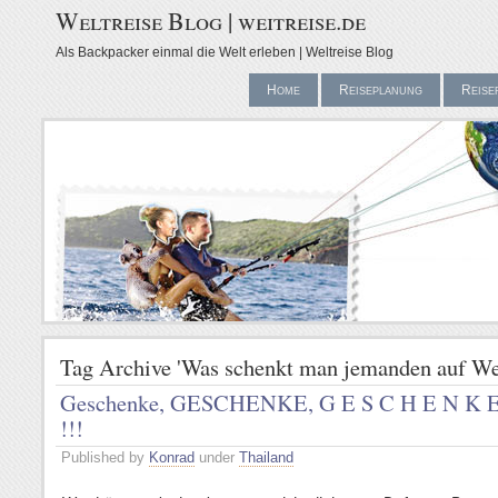
Weltreise Blog | weitreise.de
Als Backpacker einmal die Welt erleben | Weltreise Blog
Home
Reiseplanung
Reise
Tag Archive 'Was schenkt man jemanden auf Wel
Geschenke, GESCHENKE, G E S C H E N K 
!!!
Published by
Konrad
under
Thailand