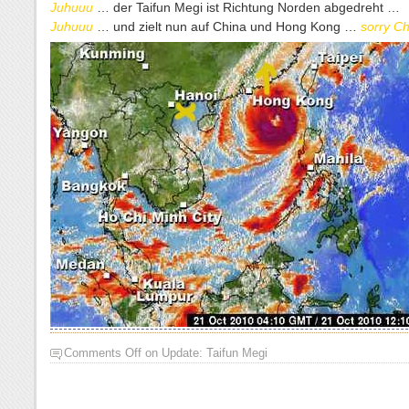
Juhuuu
… der Taifun Megi ist Richtung Norden abgedreht …
Juhuuu
… und zielt nun auf China und Hong Kong …
sorry C
Comments Off
on
Update: Taifun Megi