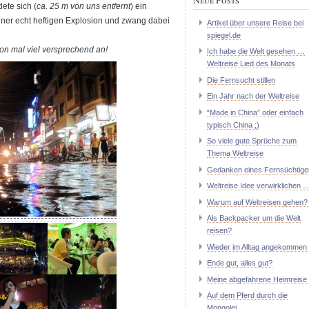
ete sich (
ca. 25 m von uns entfernt
) ein
einer echt heftigen Explosion und zwang dabei
Artikel über unsere Reise bei
spiegel.de
on mal viel versprechend an!
Ich habe die Welt gesehen …
Weltreise Lied des Monats
Die Fernsucht stillen
Ein Jahr nach der Weltreise
“Made in China” oder einfach
typisch China ;)
So viele gute Sprüche zum
Thema Weltreise
Gedanken eines Fernsüchtige
Weltreise Idee verwirklichen 
Warum auf Weltreisen gehen?
Als Backpacker um die Welt
reisen?
Wieder im Alltag angekommen 
Ende gut, alles gut?
Meine abgefahrene Heimreise
Auf dem Pferd durch die
Mongolei