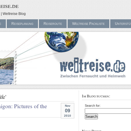
eise.de
| Weltreise Blog
e
Reiseplanung
Reiseroute
Weltreise Packliste
Unterstü
fe'
Im Blog suchen:
igon: Pictures of the
Search for:
Nov
09
2010
Neue Posts