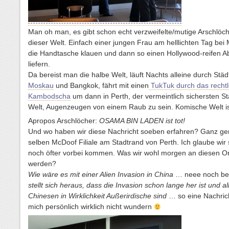
Man oh man, es gibt schon echt verzweifelte/mutige Arschlöch
dieser Welt. Einfach einer jungen Frau am helllichten Tag be
die Handtasche klauen und dann so einen Hollywood-reifen 
liefern.
Da bereist man die halbe Welt, läuft Nachts alleine durch Städ
Moskau
und Bangkok, fährt mit einen
TukTuk durch das recht
Kambodscha
um dann in Perth, der vermeintlich sichersten St
Welt, Augenzeugen von einem Raub zu sein. Komische Welt i
Apropos Arschlöcher:
OSAMA BIN LADEN ist tot!
Und wo haben wir diese Nachricht soeben erfahren? Ganz ge
selben McDoof Filiale am Stadtrand von Perth. Ich glaube wir s
noch öfter vorbei kommen. Was wir wohl morgen an diesen Or
werden?
Wie wäre es mit einer Alien Invasion in China
… neee noch be
stellt sich heraus, dass die Invasion schon lange her ist und al
Chinesen in Wirklichkeit Außerirdische sind
… so eine Nachric
mich persönlich wirklich nicht wundern