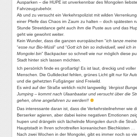
Ausparken – die HUPE ist unverkennbar des Mongolen liebst
Fahrzeugzubehör.
Ab und zu versucht ein Verkehrspolizist mit wilden Verrenkun
einer Pfeife das Chaos im Zaum zu halten – doch spätesten n
Stunde Streetdance geht auch ihm die Puste aus und das Hu
geht wie gewohnt weiter.
Kein Wunder, dass die ganzen europäischen “
ich tanze mein
“
esse nur Bio-Müsli
” und “
Gott ich bin so individuell, weil ich in
Mongolei bin
” Backpacker so schnell wie nur möglich diese pu
Stadt hinter sich lassen möchten.
Ich persönlch finde es großartig! Es ist laut, dreckig und voller
Menschen. Die Gullideckel fehlen, grünes Licht gilt nur für Aut
und die gehetzten Fußgänger sind Freiwild.
Es wird auf der Straße wirklich nicht langweilig:
Vergisst Bung
Jumping – kommt nach Ulaanbaatar und versucht über die St
gehen, ohne angefahren zu werden!!
Das interessante daran ist, dass die Verkehrsteilnehmer wie d
Berserker agieren, aber dabei keine negativen Emotionen zei
hupen und drängeln sich lächelnde Mongolen durch die Straß
Hauptstadt in Ihren schrottreifen koreanischen Blechkisten …
Nach zwei Wochen in der Mongolei, gibt es immer noch so vi