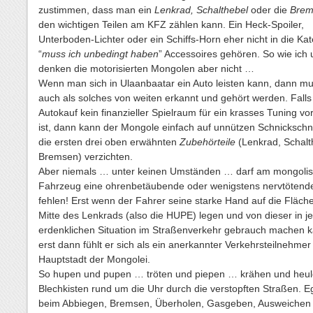
zustimmen, dass man ein
Lenkrad, Schalthebel
oder die
Brem
den wichtigen Teilen am KFZ zählen kann. Ein Heck-Spoiler,
Unterboden-Lichter oder ein Schiffs-Horn eher nicht in die Kat
“
muss ich unbedingt haben
” Accessoires gehören. So wie ich 
denken die motorisierten Mongolen aber nicht …
Wenn man sich in Ulaanbaatar ein Auto leisten kann, dann m
auch als solches von weiten erkannt und gehört werden. Fall
Autokauf kein finanzieller Spielraum für ein krasses Tuning v
ist, dann kann der Mongole einfach auf unnützen Schnickschn
die ersten drei oben erwähnten
Zubehörteile
(Lenkrad, Schalt
Bremsen) verzichten.
Aber niemals … unter keinen Umständen … darf am mongoli
Fahrzeug eine ohrenbetäubende oder wenigstens nervtöten
fehlen! Erst wenn der Fahrer seine starke Hand auf die Fläche
Mitte des Lenkrads (also die HUPE) legen und von dieser in j
erdenklichen Situation im Straßenverkehr gebrauch machen k
erst dann fühlt er sich als ein anerkannter Verkehrsteilnehmer 
Hauptstadt der Mongolei.
So hupen und pupen … tröten und piepen … krähen und heul
Blechkisten rund um die Uhr durch die verstopften Straßen. E
beim Abbiegen, Bremsen, Überholen, Gasgeben, Ausweichen