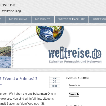
eise.de
| Weltreise Blog
e
Reiseplanung
Reiseroute
Weltreise Packliste
Unterstü
!!!
Venid a Vilnius!!!
Im Blog suchen:
Jul
21
en
Search for:
2010
fangen. Wir haben die uns bekannten Orte in
ewisse. Nun sind wir in Vilnius. Litauens
ransit-Station auf dem Weg nach St.
Neue Posts