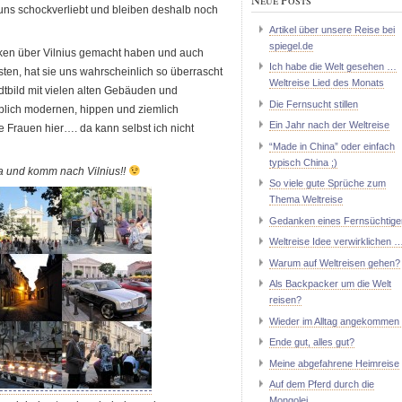
uns schockverliebt und bleiben deshalb noch
Artikel über unsere Reise bei
spiegel.de
ken über Vilnius gemacht haben und auch
Ich habe die Welt gesehen …
ssten, hat sie uns wahrscheinlich so überrascht
Weltreise Lied des Monats
adtbild mit vielen alten Gebäuden und
Die Fernsucht stillen
lich modernen, hippen und ziemlich
Ein Jahr nach der Weltreise
 Frauen hier…. da kann selbst ich nicht
“Made in China” oder einfach
typisch China ;)
a und komm nach Vilnius!!
So viele gute Sprüche zum
Thema Weltreise
Gedanken eines Fernsüchtige
Weltreise Idee verwirklichen 
Warum auf Weltreisen gehen?
Als Backpacker um die Welt
reisen?
Wieder im Alltag angekommen 
Ende gut, alles gut?
Meine abgefahrene Heimreise
Auf dem Pferd durch die
Mongolei