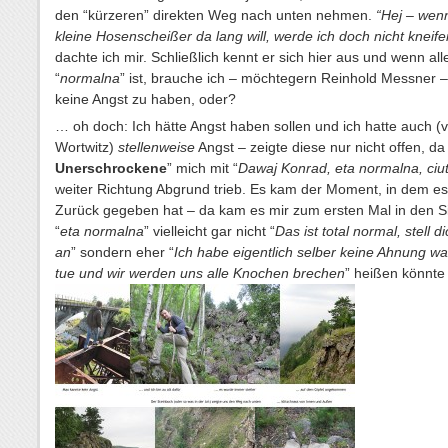
den “kürzeren” direkten Weg nach unten nehmen.
“Hej – wen
kleine Hosenscheißer da lang will, werde ich doch nicht kneif
dachte ich mir. Schließlich kennt er sich hier aus und wenn all
“
normalna
” ist, brauche ich – möchtegern Reinhold Messner 
keine Angst zu haben, oder?
… oh doch: Ich hätte Angst haben sollen und ich hatte auch (v
Wortwitz)
stellenweise
Angst – zeigte diese nur nicht offen, da 
Unerschrockene
” mich mit “
Dawaj Konrad, eta normalna, ciut,
weiter Richtung Abgrund trieb. Es kam der Moment, in dem es
Zurück gegeben hat – da kam es mir zum ersten Mal in den S
“
eta normalna
” vielleicht gar nicht “
Das ist total normal, stell d
an
” sondern eher “
Ich habe eigentlich selber keine Ahnung was
tue und wir werden uns alle Knochen brechen
” heißen könnt