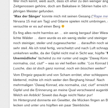
Wer mich kennt, weiß auch, dass ich eher zu den weniger äng
Zeitgenossen gehöre, doch am Baikalsee in Sibirien habe ich
jährigen Meister gefunden.
“
Max der Sänger
” konnte mich mit seinen Gesang (“
Rape me
Nirvana 15 mal am Tag) und Gitarre spielen nicht umbringen, 
versuchte er es auf einen Berg
Es fing alles recht harmlos an … ein wenig bergauf über Wie
lichte Wälder … dann wurde es ein wenig steiler und steinige
noch steiniger, steiler und zugewucherter … daraufhin noch w
sehr steil. Als ich total fertig, verschwitzt und nach Luft schna
umkehren wollte, da der Gipfel nicht mal in Sicht war, hüpfte “
Unermüdliche
” lächelnd zu mir runter und sagte “
Dawaj Konr
normalna, ciut, ciut!
” – was so viel heißen sollte: “
Los Konrad 
Lusche, das ist doch ganz normal, noch ein bisschen weiter!
”
Vom Ehrgeiz gepackt und von Scham errötet, eher schleppend
kletternd, mühte ich mich weiter den Berghang hinauf. Nach
mehrmaligen “
Dawaj Konrad, eta normalna, ciut, ciut!
” erreich
Gipfel und die Erinnerung an meine Qual verschwand augenbli
Welch ein Anblick! Soweit das Auge reicht Natur pur!
Im Hintergrund donnerte ein Gewitter, die Mücken fingen an B
lecken und unter uns hüpften ein paar Steinböcke.