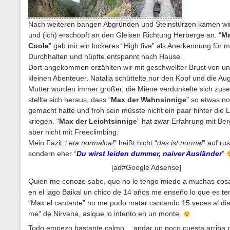
Nach weiteren bangen Abgründen und Steinstürzen kamen wir
und (ich) erschöpft an den Gleisen Richtung Herberge an. “
Ma
Coole
” gab mir ein lockeres “High five” als Anerkennung für 
Durchhalten und hüpfte entspannt nach Hause.
Dort angekommen erzählten wir mit geschwellter Brust von u
kleinen Abenteuer. Natalia schüttelte nur den Kopf und die Au
Mutter wurden immer größer, die Miene verdunkelte sich zus
stellte sich heraus, dass “
Max der Wahnsinnige
” so etwas no
gemacht hatte und froh sein müsste nicht ein paar hinter die L
kriegen. “
Max der Leichtsinnige
” hat zwar Erfahrung mit Ber
aber nicht mit Freeclimbing.
Mein Fazit: “
eta normalna!
” heißt nicht “
das ist normal
” auf ru
sondern eher “
Du wirst leiden dummer, naiver Ausländer
”
[ad#Google Adsense]
Quien me conoze sabe, que no le tengo miedo a muchas cos
en el lago Baikal un chico de 14 a
ños me ense
ño lo que es te
“Max el cantante” no me pudo matar cantando 15 veces al di
me” de Nirvana, asique lo intento en un monte.
Todo empezo bastante calmo… andar un poco cuesta arriba p