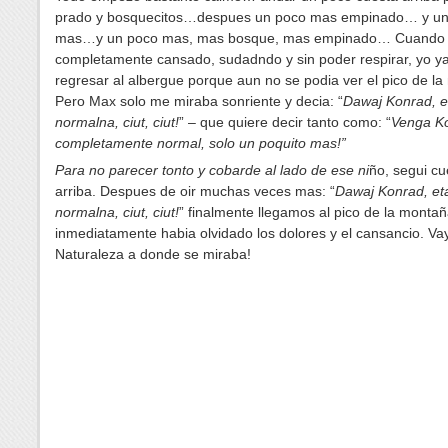
prado y bosquecitos…despues un poco mas empinado… y un
mas…y un poco mas, mas bosque, mas empinado… Cuando 
completamente cansado, sudadndo y sin poder respirar, yo y
regresar al albergue porque aun no se podia ver el pico de l
Pero Max solo me miraba sonriente y decia:
“
Dawaj Konrad, e
normalna, ciut, ciut!
” – que quiere decir tanto como: “
Venga Ko
completamente normal, solo un poquito mas!”
Para no parecer tonto y cobarde al lado de ese ni
ño, segui cu
arriba. Despues de oir muchas veces mas:
“
Dawaj Konrad, et
normalna, ciut, ciut!
” finalmente llegamos al pico de la monta
ñ
inmediatamente habia olvidado los dolores y el cansancio. Vaya
Naturaleza a donde se miraba!