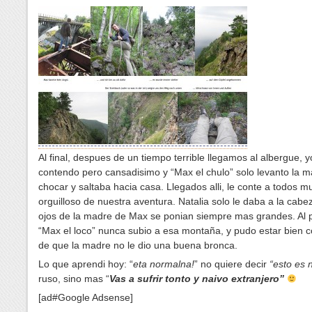
Al final, despues de un tiempo terrible llegamos al albergue, y
contendo pero cansadisimo y “Max el chulo” solo levanto la 
chocar y saltaba hacia casa. Llegados alli, le conte a todos m
orguilloso de nuestra aventura. Natalia solo le daba a la cabez
ojos de la madre de Max se ponian siempre mas grandes. Al 
“Max el loco” nunca subio a esa monta
ña, y pudo estar bien c
de que la madre no le dio una buena bronca.
Lo que aprendi hoy: “
eta normalna!
” no quiere decir
“esto es 
ruso, sino mas “
Vas a sufrir tonto y naivo extranjero”
[ad#Google Adsense]