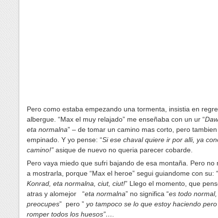
Pero como estaba empezando una tormenta, insistia en regre
albergue. “Max el muy relajado” me ense
ñaba con un
ur “
Daw
eta normalna
” – de tomar un camino mas corto, pero tambie
empinado. Y yo pense: “
Si ese chaval quiere ir por alli, ya co
camino!”
asique de nuevo no queria parecer cobarde.
Pero vaya miedo que sufri bajando de esa monta
ña. Pero no 
a mostrarla, porque “Max el heroe” segui guiandome con su:
Konrad, eta normalna, ciut, ciut!
” Llego el momento, que pens
atras y alomejor “
eta normalna
” no significa “
es todo normal,
preocupes
” pero ”
yo tampoco se lo que estoy haciendo pero
romper todos los huesos”….