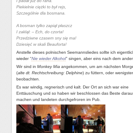
I padał już do rana.
Piekielnie ciężki to był rejs,
Szczególnie dla bosmana.
A bosman tylko zapiął płaszcz
I zaklął: – Ech, do czorta!
Przedziwne czasem sny się ma!
Dziesięć w skali Beauforta!
Anstelle dieses polnischen Seemannsliedes sollte ich eigentli
wieder “
Nie wieder Alkohol
” singen, aber eins nach dem ande
Wir sind in
Monkey Mia
angekommen, um am nächsten Morge
(
alte dt. Rechtschreibung: Delphine
) zu füttern, oder wenigste
beobachten.
Es war windig, regnerisch und kalt. Der Ort an sich war eine
Enttäuschung und so haben wir beschlossen das Beste darau
machen und landeten durchgefroren im Pub.