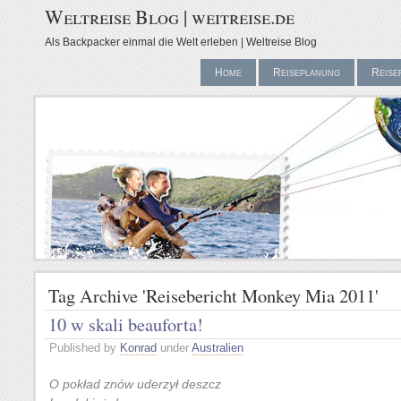
Weltreise Blog | weitreise.de
Als Backpacker einmal die Welt erleben | Weltreise Blog
Home
Reiseplanung
Reise
Tag Archive 'Reisebericht Monkey Mia 2011'
10 w skali beauforta!
Published by
Konrad
under
Australien
O pokład znów uderzył deszcz