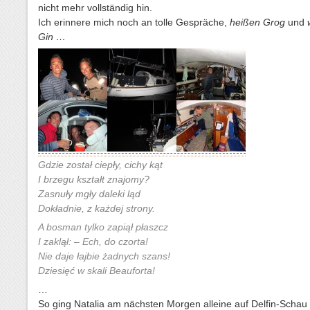
nicht mehr vollständig hin.
Ich erinnere mich noch an tolle Gespräche,
heißen Grog
und
Gin …
Gdzie został ciepły, cichy kąt
I brzegu kształt znajomy?
Zasnuły mgły daleki ląd
Dokładnie, z każdej strony.
A bosman tylko zapiął płaszcz
I zaklął: – Ech, do czorta!
Nie daje łajbie żadnych szans!
Dziesięć w skali Beauforta!
…
So ging Natalia am nächsten Morgen alleine auf Delfin-Schau