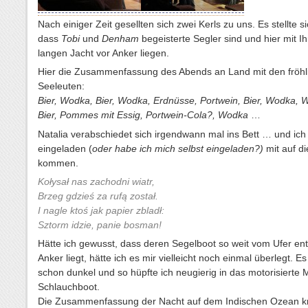
Nach einiger Zeit gesellten sich zwei Kerls zu uns. Es stellte s
dass
Tobi
und
Denham
begeisterte Segler sind und hier mit I
langen Jacht vor Anker liegen.
Hier die Zusammenfassung des Abends an Land mit den fröhl
Seeleuten:
Bier, Wodka, Bier, Wodka, Erdnüsse, Portwein, Bier, Wodka, 
Bier, Pommes mit Essig, Portwein-Cola?, Wodka
…
Natalia verabschiedet sich irgendwann mal ins Bett … und ic
eingeladen (
oder habe ich mich selbst eingeladen?)
mit auf di
kommen.
Kołysał nas zachodni wiatr,
Brzeg gdzieś za rufą został.
I nagle ktoś jak papier zbladł:
Sztorm idzie, panie bosman!
Hätte ich gewusst, dass deren Segelboot so weit vom Ufer ent
Anker liegt, hätte ich es mir vielleicht noch einmal überlegt. E
schon dunkel und so hüpfte ich neugierig in das motorisierte M
Schlauchboot.
Die Zusammenfassung der Nacht auf dem Indischen Ozean kr