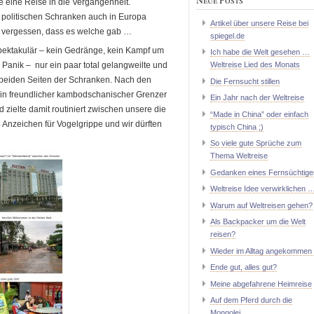
e eine Reise in die Vergangenheit.
e politischen Schranken auch in Europa
Artikel über unsere Reise bei
on vergessen, dass es welche gab …
spiegel.de
spektakulär – kein Gedränge, kein Kampf um
Ich habe die Welt gesehen …
e Panik – nur ein paar total gelangweilte und
Weltreise Lied des Monats
beiden Seiten der Schranken. Nach den
Die Fernsucht stillen
ein freundlicher kambodschanischer Grenzer
Ein Jahr nach der Weltreise
zielte damit routiniert zwischen unsere die
“Made in China” oder einfach
Anzeichen für Vogelgrippe und wir dürften
typisch China ;)
So viele gute Sprüche zum
Thema Weltreise
Gedanken eines Fernsüchtige
Weltreise Idee verwirklichen 
Warum auf Weltreisen gehen?
Als Backpacker um die Welt
reisen?
Wieder im Alltag angekommen 
Ende gut, alles gut?
Meine abgefahrene Heimreise
Auf dem Pferd durch die
Mongolei