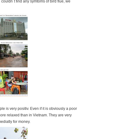
couldn´t find any symtoms of bird flue, we
e is very positiv. Even if it is obviously a poor
ore relaxed than in Vietnam. They are very
mediatly for money.