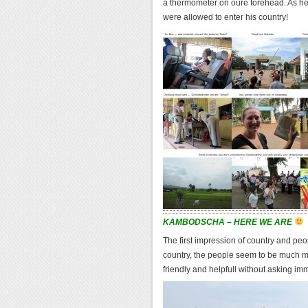
a thermometer on oure forehead. As he 
were allowed to enter his country!
KAMBODSCHA – HERE WE ARE
The first impression of country and peopl
country, the people seem to be much m
friendly and helpfull without asking im