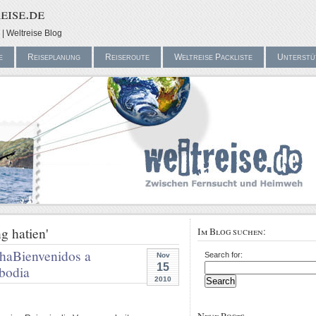
eise.de
| Weltreise Blog
e
Reiseplanung
Reiseroute
Weltreise Packliste
Unterstü
g hatien'
Im Blog suchen:
ha
Bienvenidos a
Search for:
Nov
15
bodia
2010
Neue Posts