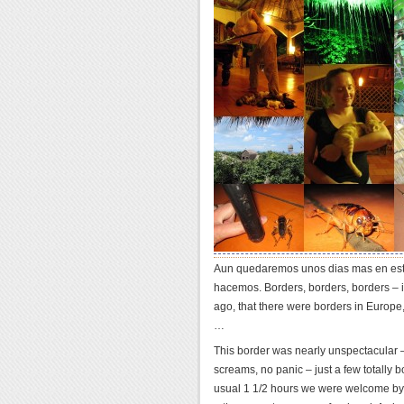
Aun quedaremos unos dias mas en este
hacemos.
Borders, borders, borders – it´
ago, that there were borders in Europe,
…
This border was nearly unspectacular – 
screams, no panic – just a few totally bo
usual 1 1/2 hours we were welcome b