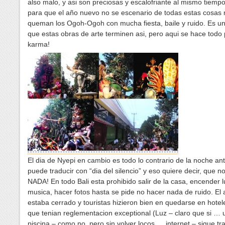
also malo, y asi son preciosas y escalofriante al mismo tiemp
para que el año nuevo no se escenario de todas estas cosas 
queman los Ogoh-Ogoh con mucha fiesta, baile y ruido. Es u
que estas obras de arte terminen asi, pero aqui se hace todo
karma!
El dia de Nyepi en cambio es todo lo contrario de la noche ant
puede traducir con “dia del silencio” y eso quiere decir, que n
NADA! En todo Bali esta prohibido salir de la casa, encender l
musica, hacer fotos hasta se pide no hacer nada de ruido. El
estaba cerrado y touristas hizieron bien en quedarse en hotele
que tenian reglementacion exceptional (Luz – claro que si … u
piscina – como no, pero sin volver locos … internet – sigue tr