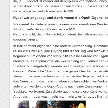
Ja, ja … Konrad ist wieder auf den Spuren von Indiana Jones
schreckt auch nicht vor riesen Echsen zurück … die wahren 
waren zwischenzeitlich aber auf Bali!!!!!
Nyepi war angesagt und damit waren die Ogoh-Ogohs los
Was redet die Gute jetzt da in einem unverständlichen Kaud
Wohl zu viele Happy-Shakes genascht?!
Natürlich nicht, damit Ihr mir folgen könnt deshalb alles noch 
gaaaanz langsam:
In Bali herrscht eigentlich eine andere Zeitrechnung. Demna
05.03.2011 hier Neujahr (
Nyepi
) und dieser Tag wird hier wie f
begannen: Am Abend vor Nyepi gibt es eine Parade von Ogo
Monster aus Pappmasché, die wochenlang von Gemeinden u
Stadtvierteln angefertigt werden und gruseliger und schöner n
könnten. Meterhohe Skulpturen, die ganze Geschichten erzäh
stehen für so mach schaurige und schlechte Begebenheit. Un
das Neue Jahr bloss nicht mit eben solchen schlechten Vork
aufwartet, werden die Ogoh-Ogohs nach einer Zeremonie mit
Spektakel verbrannt. Zu schade auch, dass diese Kunstwerke
Art enden … aber was macht man nicht alles für gutes Karma