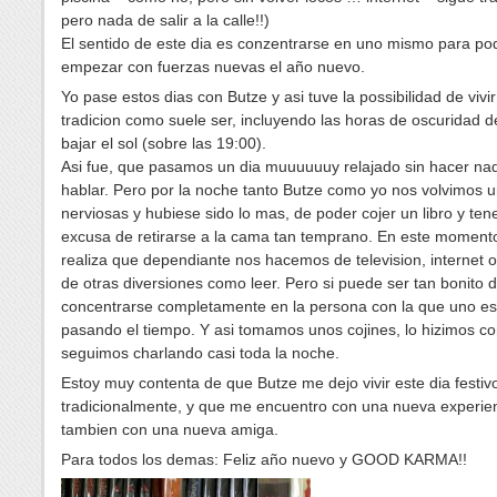
pero nada de salir a la calle!!)
El sentido de este dia es conzentrarse en uno mismo para po
empezar con fuerzas nuevas el año nuevo.
Yo pase estos dias con Butze y asi tuve la possibilidad de vivir
tradicion como suele ser, incluyendo las horas de oscuridad 
bajar el sol (sobre las 19:00).
Asi fue, que pasamos un dia muuuuuuy relajado sin hacer na
hablar. Pero por la noche tanto Butze como yo nos volvimos 
nerviosas y hubiese sido lo mas, de poder cojer un libro y tene
excusa de retirarse a la cama tan temprano. En este moment
realiza que dependiante nos hacemos de television, internet 
de otras diversiones como leer. Pero si puede ser tan bonito 
concentrarse completamente en la persona con la que uno es
pasando el tiempo. Y asi tomamos unos cojines, lo hizimos c
seguimos charlando casi toda la noche.
Estoy muy contenta de que Butze me dejo vivir este dia festiv
tradicionalmente, y que me encuentro con una nueva experien
tambien con una nueva amiga.
Para todos los demas: Feliz año nuevo y GOOD KARMA!!