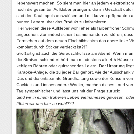
liebenswert machen. So sieht man hier an jedem elektronisch
noch die gesamten Aufkleber prangern, die im Geschäft dafür
sind den Kaufimpuls auszulösen und mit kurzen prägnanten a
bunten Lettern über das Produkt zu informieren.
Hier werden diese Aufkleber wohl eher als farbenfroher Schm
angesehen. Zumindest scheint es niemanden zu stören, dass
Fernsehen auf dem neuen Flachbildschirm das obere linke Vie
komplett durch Sticker verdeckt ist?!?!
Großartig ist auch die Geräuschkulisse am Abend. Wenn man
die Straßen schlendert hört man mindestens alle 4-5 Häuser e
kehliges Röhren oder quitschendes Leiern. Der Ursprung liegt 
Karaoke-Anlage, die zu jeder Bar gehört, wie der Ausschank v
Das und die entspannte Grundhaltung sowie der Konsum von 
Cocktails und insbesondere Wodka, machen dieses Land von
Tag sympathischer und lässt uns mit der Frage zurück:
Sind wir in einem früheren Leben Vietnamesen gewesen, od
fühlen wir uns hier so wohl???