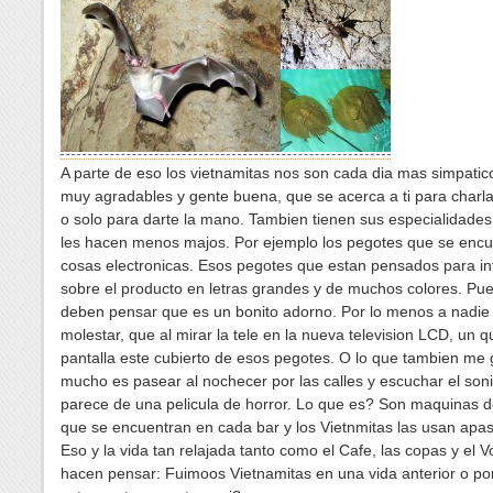
A parte de eso los vietnamitas nos son cada dia mas simpatic
muy agradables y gente buena, que se acerca a ti para charl
o solo para darte la mano. Tambien tienen sus especialidades
les hacen menos majos. Por ejemplo los pegotes que se enc
cosas electronicas. Esos pegotes que estan pensados para i
sobre el producto en letras grandes y de muchos colores. Pue
deben pensar que es un bonito adorno. Por lo menos a nadie
molestar, que al mirar la tele en la nueva television LCD, un q
pantalla este cubierto de esos pegotes. O lo que tambien me
mucho es pasear al nochecer por las calles y escuchar el son
parece de una pelicula de horror. Lo que es? Son maquinas d
que se encuentran en cada bar y los Vietnmitas las usan apa
Eso y la vida tan relajada tanto como el Cafe, las copas y el 
hacen pensar: Fuimoos Vietnamitas en una vida anterior o p