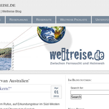
eise.de
| Weltreise Blog
e
Reiseplanung
Reiseroute
Weltreise Packliste
Unterstü
an Australien'
Im Blog suchen:
kern!“
Search for:
Apr
01
2011
rem Rufus, auf Erkundungstour im Süd-Westen
Neue Posts