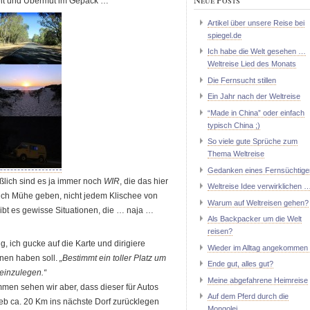
iheit und Übermut im Gepäck …
Artikel über unsere Reise bei
spiegel.de
Ich habe die Welt gesehen …
Weltreise Lied des Monats
Die Fernsucht stillen
Ein Jahr nach der Weltreise
“Made in China” oder einfach
typisch China ;)
So viele gute Sprüche zum
Thema Weltreise
Gedanken eines Fernsüchtige
eßlich sind es ja immer noch
WIR
, die das hier
Weltreise Idee verwirklichen 
ich Mühe geben, nicht jedem Klischee von
Warum auf Weltreisen gehen?
bt es gewisse Situationen, die … naja …
Als Backpacker um die Welt
reisen?
g, ich gucke auf die Karte und dirigiere
Wieder im Alltag angekommen 
ünen haben soll.
„Bestimmt ein toller Platz um
Ende gut, alles gut?
einzulegen.“
Meine abgefahrene Heimreise
en sehen wir aber, dass dieser für Autos
Auf dem Pferd durch die
ieb ca. 20 Km ins nächste Dorf zurücklegen
Mongolei