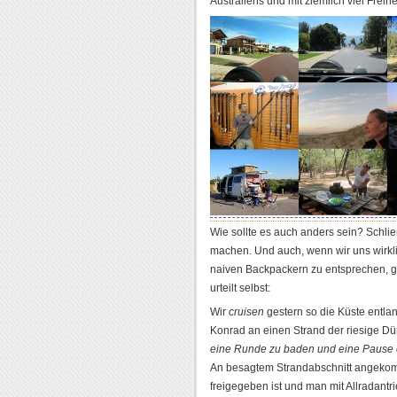
Australiens und mit ziemlich viel Fre
Wie sollte es auch anders sein? Schli
machen. Und auch, wenn wir uns wirkl
naiven Backpackern zu entsprechen, gi
urteilt selbst:
Wir
cruisen
gestern so die Küste entlan
Konrad an einen Strand der riesige D
eine Runde zu baden und eine Pause 
An besagtem Strandabschnitt angekomm
freigegeben ist und man mit Allradantr